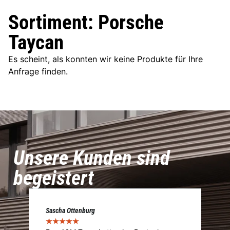
Sortiment: Porsche
Taycan
Es scheint, als konnten wir keine Produkte für Ihre
Anfrage finden.
Unsere Kunden sind
begeistert
Sascha Ottenburg
Ma
★
★
★
★
★
★