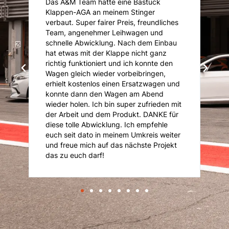
Das A&M Team hatte eine Bastuck
D
Klappen-AGA an meinem Stinger
I
.
verbaut. Super fairer Preis, freundliches
I
Team, angenehmer Leihwagen und
ü
ie
schnelle Abwicklung. Nach dem Einbau
A
i
hat etwas mit der Klappe nicht ganz
T
richtig funktioniert und ich konnte den
K
Wagen gleich wieder vorbeibringen,
K
erhielt kostenlos einen Ersatzwagen und
An
konnte dann den Wagen am Abend
n
is
wieder holen. Ich bin super zufrieden mit
je
der Arbeit und dem Produkt. DANKE für
diese tolle Abwicklung. Ich empfehle
euch seit dato in meinem Umkreis weiter
und freue mich auf das nächste Projekt
das zu euch darf!