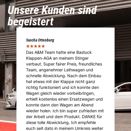
Unsere Kunden sind
begeistert
Sascha Ottenburg
Ma
★
★
★
★
★
★
Das A&M Team hatte eine Bastuck
D
Klappen-AGA an meinem Stinger
I
.
verbaut. Super fairer Preis, freundliches
I
Team, angenehmer Leihwagen und
ü
ie
schnelle Abwicklung. Nach dem Einbau
A
i
hat etwas mit der Klappe nicht ganz
T
richtig funktioniert und ich konnte den
K
Wagen gleich wieder vorbeibringen,
K
erhielt kostenlos einen Ersatzwagen und
An
konnte dann den Wagen am Abend
n
is
wieder holen. Ich bin super zufrieden mit
je
der Arbeit und dem Produkt. DANKE für
diese tolle Abwicklung. Ich empfehle
euch seit dato in meinem Umkreis weiter