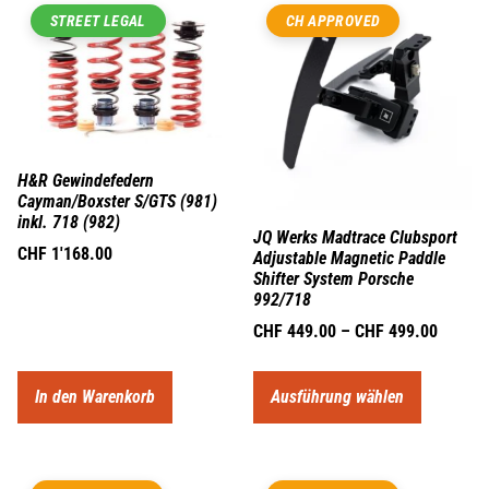
STREET LEGAL
CH APPROVED
H&R Gewindefedern
Cayman/Boxster S/GTS (981)
inkl. 718 (982)
JQ Werks Madtrace Clubsport
CHF
1'168.00
Adjustable Magnetic Paddle
Shifter System Porsche
992/718
CHF
449.00
–
CHF
499.00
In den Warenkorb
Ausführung wählen