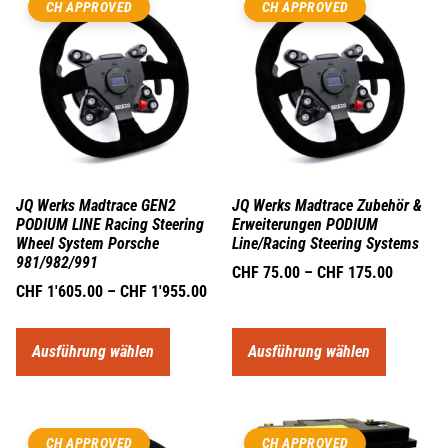
CH APPROVED
CH APPROVED
JQ Werks Madtrace GEN2
JQ Werks Madtrace Zubehör &
PODIUM LINE Racing Steering
Erweiterungen PODIUM
Wheel System Porsche
Line/Racing Steering Systems
981/982/991
CHF
75.00
–
CHF
175.00
CHF
1'605.00
–
CHF
1'955.00
Ausführung wählen
Ausführung wählen
CH APPROVED
CH APPROVED