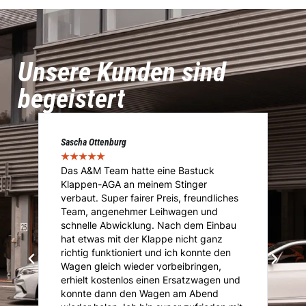
Unsere Kunden sind
begeistert
Sascha Ottenburg
Ma
★
★
★
★
★
★
Das A&M Team hatte eine Bastuck
D
Klappen-AGA an meinem Stinger
I
.
verbaut. Super fairer Preis, freundliches
I
Team, angenehmer Leihwagen und
ü
ie
schnelle Abwicklung. Nach dem Einbau
A
i
hat etwas mit der Klappe nicht ganz
T
richtig funktioniert und ich konnte den
K
Wagen gleich wieder vorbeibringen,
K
erhielt kostenlos einen Ersatzwagen und
An
konnte dann den Wagen am Abend
n