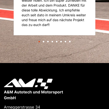
is
wieder holen. Ich bin super zufrieden mit
je
der Arbeit und dem Produkt. DANKE für
diese tolle Abwicklung. Ich empfehle
euch seit dato in meinem Umkreis weiter
und freue mich auf das nächste Projekt
das zu euch darf!
A&M Autotech und Motorsport
GmbH
Arneggerstrasse 34