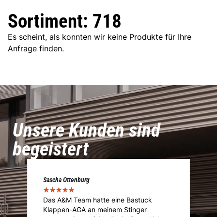
Sortiment: 718
Es scheint, als konnten wir keine Produkte für Ihre
Anfrage finden.
Unsere Kunden sind
begeistert
Sascha Ottenburg
Ma
★
★
★
★
★
★
Das A&M Team hatte eine Bastuck
D
Klappen-AGA an meinem Stinger
I