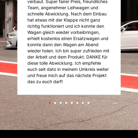
.
verbaut. Super fairer Preis, freundliches
I
Team, angenehmer Leihwagen und
ü
ie
schnelle Abwicklung. Nach dem Einbau
A
i
hat etwas mit der Klappe nicht ganz
T
richtig funktioniert und ich konnte den
K
Wagen gleich wieder vorbeibringen,
K
erhielt kostenlos einen Ersatzwagen und
An
konnte dann den Wagen am Abend
n
is
wieder holen. Ich bin super zufrieden mit
je
der Arbeit und dem Produkt. DANKE für
diese tolle Abwicklung. Ich empfehle
euch seit dato in meinem Umkreis weiter
und freue mich auf das nächste Projekt
das zu euch darf!